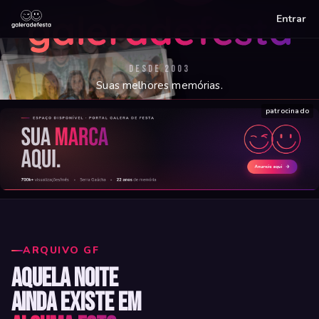
Entrar
Galera de Fest
DESDE 2003
Suas melhores memórias.
patrocinado
Encontrar minha foto
Ver agenda
Veja todas as fotos — Seja Sócio GF
ARQUIVO GF
Aquela noite
ainda existe em