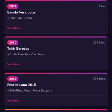
2011
80 fotos
Banda Vera Loca
Pilar Pub · Casca
Ver fotos →
2010
132 fotos
Tchê Garotos
Clube Gaúcho · Vila Flores
Ver fotos →
2015
373 fotos
Fest in Lona 2015
Sítio Preto Fosco · Nova Bassano
Ver fotos →