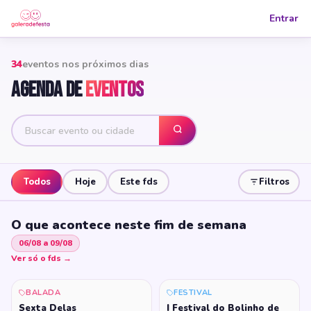
Entrar
34
eventos nos próximos dias
Agenda de
Eventos
Todos
Hoje
Este fds
Filtros
O que acontece neste fim de semana
06/08 a 09/08
Ver só o fds →
BALADA
FESTIVAL
HOJE
Sexta Delas
I Festival do Bolinho de