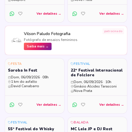
Ver detalhes →
Ver detalhes →
patrocinado
Vilson Paludo Fotografia
Fotógrafo de ensaios femininos
Saiba mais →
FESTA
FESTIVAL
Saroba In Fest
22º Festival Internacional
de Folclore
Dom, 06/09/2026 · 08h
1 km do asfalto
Dom, 06/09/2026 · 10h
David Canabarro
Ginásio Alcides Tarasconi
Nova Prata
Ver detalhes →
Ver detalhes →
FESTIVAL
BALADA
55º Festival do Whisky
MC Lele JP e DJ Rost